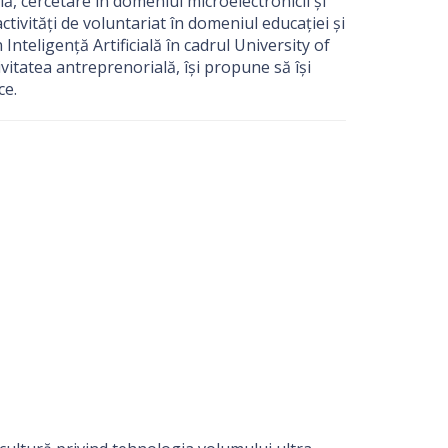
ală, cercetare în domeniul microelectronicii și
activități de voluntariat în domeniul educației și
nteligență Artificială în cadrul University of
vitatea antreprenorială, își propune să își
ce.