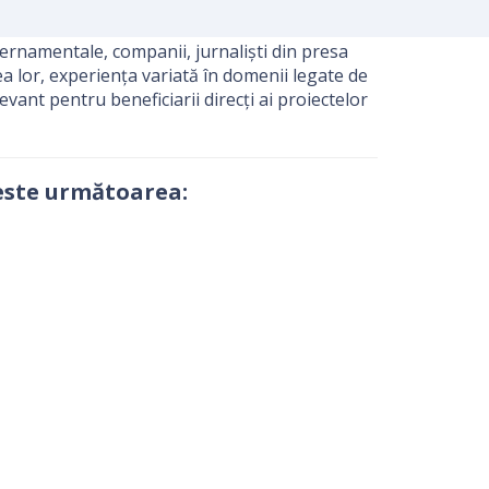
vernamentale, companii, jurnaliști din presa
tea lor, experiența variată în domenii legate de
evant pentru beneficiarii direcți ai proiectelor
este următoarea: