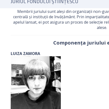
JURIUL FONDULUI ȘTIINȚESCU
Membrii juriului sunt aleși din organizații non-gu
centrală și instituții de învățământ. Prin imparțialita
apelul lansat, ei pot asigura un proces de selecție rel
alese.
Componența juriului 
LUIZA ZAMORA