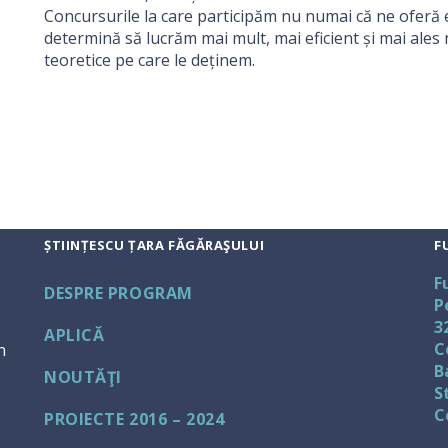
Concursurile la care participăm nu numai că ne oferă e
determină să lucrăm mai mult, mai eficient și mai ales 
teoretice pe care le deținem.
ȘTIINȚESCU ȚARA FĂGĂRAŞULUI
F
F
DESPRE PROGRAM
P
3
APLICĂ
C
n
B
NOUTĂŢI
S
C
PROIECTE 2016 – 2024