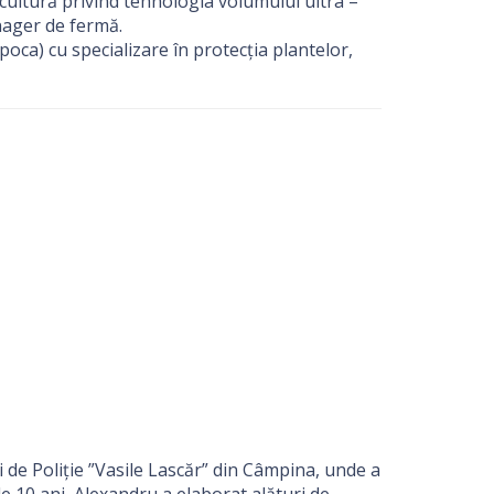
cultură privind tehnologia volumului ultra –
nager de fermă.
oca) cu specializare în protecția plantelor,
i de Poliție ”Vasile Lascăr” din Câmpina, unde a