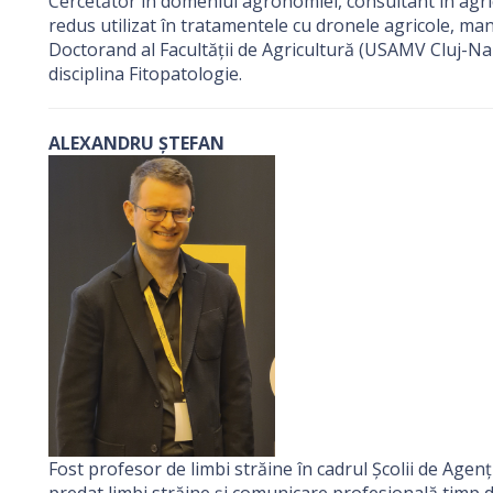
Cercetător în domeniul agronomiei, consultant în agri
redus utilizat în tratamentele cu dronele agricole, ma
Doctorand al Facultății de Agricultură (USAMV Cluj-Nap
disciplina Fitopatologie.
ALEXANDRU ȘTEFAN
Fost profesor de limbi străine în cadrul Școlii de Agenț