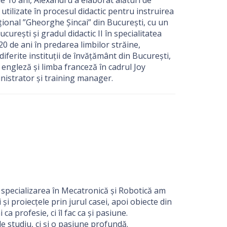
e 10 ani, Alexandru a elaborat alături de
 utilizate în procesul didactic pentru instruirea
Național ”Gheorghe Șincai” din București, cu un
curești și gradul didactic II în specialitatea
0 de ani în predarea limbilor străine,
iferite instituții de învățământ din București,
 engleză și limba franceză în cadrul Joy
nistrator și training manager.
u specializarea în Mecatronică și Robotică am
 și proiecțele prin jurul casei, apoi obiecte din
ca profesie, ci îl fac ca și pasiune.
e studiu, ci și o pasiune profundă.