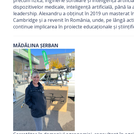
precum fizică, inginerie software și inteligență artifici
dispozitivelor medicale, inteligență artificială, până la 
leadership. Alexandru a obținut în 2019 un masterat în I
Cambridge și a revenit în România, unde, pe lângă acti
continue implicarea în proiecte educaționale și științifi
MĂDĂLINA ȘERBAN