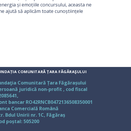
nergia și emoțiile concursului, aceasta ne
ne ajută să aplicăm toate cunoștiințele
UNDAȚIA COMUNITARĂ ȚARA FĂGĂRAŞULUI
undaţia Comunitară Țara Făgărașului
ersoană juridică non-profit , cod fiscal
2085641,
ont bancar RO42RNCB0472136508350001
anca Comercială Română
tr. Bdul Unirii nr. 1C, Făgăraș
od poștal: 505200