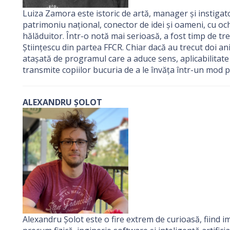
Luiza Zamora este istoric de artă, manager și instigat
patrimoniu național, conector de idei și oameni, cu ochi
hălăduitor. Într-o notă mai serioasă, a fost timp de t
Științescu din partea FFCR. Chiar dacă au trecut doi ani
atașată de programul care a aduce sens, aplicabilitate și u
transmite copiilor bucuria de a le învăța într-un mod pr
ALEXANDRU ȘOLOT
Alexandru Șolot este o fire extrem de curioasă, fiind imp