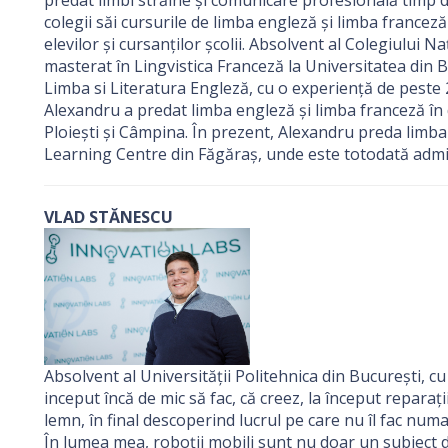
predat limbi străine și comunicare profesională timp d
colegii săi cursurile de limba engleză și limba franceză
elevilor și cursanților școlii. Absolvent al Colegiului 
masterat în Lingvistica Franceză la Universitatea din Bu
Limba si Literatura Engleză, cu o experiență de peste 2
Alexandru a predat limba engleză și limba franceză în d
Ploiești și Câmpina. În prezent, Alexandru preda limba
Learning Centre din Făgăraș, unde este totodată admi
VLAD STĂNESCU
Absolvent al Universității Politehnica din București, c
inceput încă de mic să fac, că creez, la început reparații
lemn, în final descoperind lucrul pe care nu îl fac numai 
În lumea mea, roboții mobili sunt nu doar un subiect d