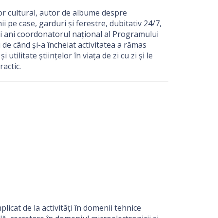
or cultural, autor de albume despre
i pe case, garduri și ferestre, dubitativ 24/7,
rei ani coordonatorul național al Programului
 de când și-a încheiat activitatea a rămas
tilitate științelor în viața de zi cu zi și le
actic.
licat de la activități în domenii tehnice