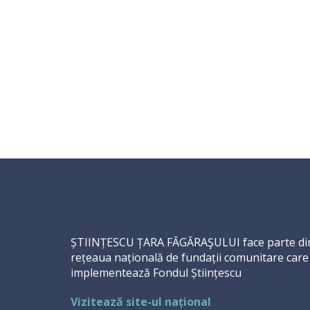
ȘTIINȚESCU ȚARA FĂGĂRAŞULUI face parte di
rețeaua națională de fundații comunitare care
implementează Fondul Științescu
Vizitează site-ul național